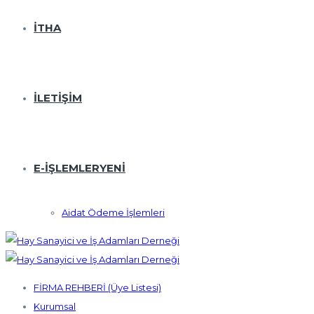
İTHA
İLETIŞIM
E-İŞLEMLER
YENI
Aidat Ödeme İşlemleri
FİRMA REHBERİ (Üye Listesi)
Kurumsal