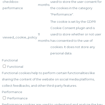
checkbox-
used to store the user consent for
months
performance
the cookies in the category
"Performance".
The cookie is set by the GDPR
Cookie Consent plugin and is
11
used to store whether or not user
viewed_cookie_policy
months
has consented to the use of
cookies. It does not store any
personal data.
Functional
Functional
Functional cookies help to perform certain functionalities like
sharing the content of the website on social media platforms,
collect feedbacks, and other third-party features.
Performance
Performance
Performance cookies are used to understand and analyze the key