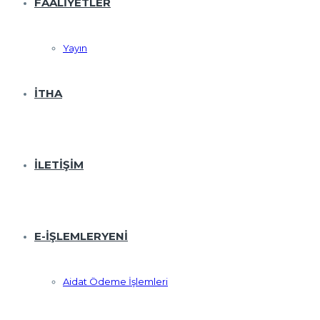
FAALIYETLER
Yayın
İTHA
İLETIŞIM
E-İŞLEMLER
YENI
Aidat Ödeme İşlemleri