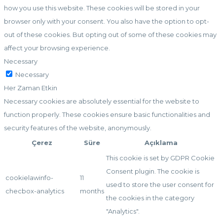
how you use this website. These cookies will be stored in your
browser only with your consent. You also have the option to opt-
out of these cookies. But opting out of some of these cookies may
affect your browsing experience.
Necessary
Necessary
Her Zaman Etkin
Necessary cookies are absolutely essential for the website to
function properly. These cookies ensure basic functionalities and
security features of the website, anonymously.
Çerez
Süre
Açıklama
This cookie is set by GDPR Cookie
Consent plugin. The cookie is
cookielawinfo-
11
used to store the user consent for
checbox-analytics
months
the cookies in the category
"Analytics".