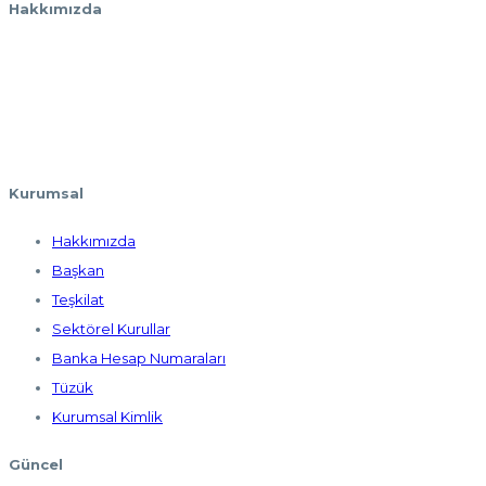
Hakkımızda
HAYSİAD, manevi değerlerine bağlı, Türkiye’nin gelişen
ticari hacmine ve millileşen sanayisine katkı sağlayacak
dinamik, atılgan ve girişimci iş adamı profilinin oluşmasına
katkı sağlar.
Kurumsal
Hakkımızda
Başkan
Teşkilat
Sektörel Kurullar
Banka Hesap Numaraları
Tüzük
Kurumsal Kimlik
Güncel