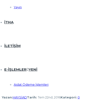
Yayın
İTHA
İLETIŞIM
E-İŞLEMLER
YENI
Aidat Ödeme İşlemleri
Yazan:
HAYSİAD
Tarih:
Tem 22nd, 2016
Kategori:
0