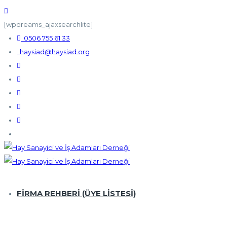
[wpdreams_ajaxsearchlite]
0506 755 61 33
haysiad@haysiad.org
FİRMA REHBERİ (ÜYE LISTESI)