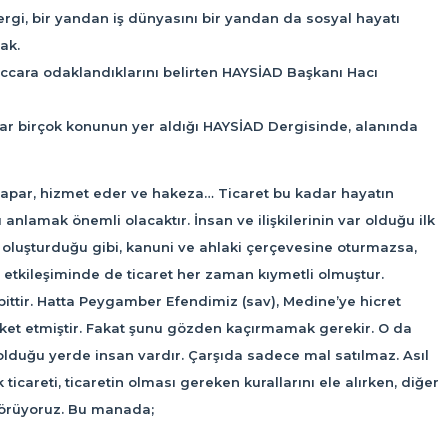
ergi, bir yandan iş dünyasını bir yandan da sosyal hayatı
ak.
 tüccara odaklandıklarını belirten HAYSİAD Başkanı Hacı
dar birçok konunun yer aldığı HAYSİAD Dergisinde, alanında
m yapar, hizmet eder ve hakeza… Ticaret bu kadar hayatın
u anlamak önemli olacaktır. İnsan ve ilişkilerinin var olduğu ilk
oluşturduğu gibi, kanuni ve ahlaki çerçevesine oturmazsa,
e etkileşiminde de ticaret her zaman kıymetli olmuştur.
abittir. Hatta Peygamber Efendimiz (sav), Medine’ye hicret
areket etmiştir. Fakat şunu gözden kaçırmamak gerekir. O da
olduğu yerde insan vardır. Çarşıda sadece mal satılmaz. Asıl
ticareti, ticaretin olması gereken kurallarını ele alırken, diğer
, görüyoruz. Bu manada;