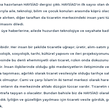
 hazırlanan HAYSİAD dergisi çıktı. HAYSİAD’ın ilk sayısı olan d
rıyla aile, teknoloji, bilim ve çocuk konuları arasında köprü olac
ele alırken, diğer taraftan da ticaretin merkezindeki insan yani
masını diledi.
en üye haberlerine, ailede huzurdan teknolojiye ve seyahate ka
dir. Her insan bir şekilde ticaretle uğraşır; üretir, alım-satı
ojik, sosyolojik, tarihi, kültürel yapısını ve ileri projeksiyonun
nde bu denli ehemmiyetli olan ticaret, rızkın onda dokuzunu 
. İnsan ilişkilerinde olduğu gibi medeniyetlerin iletişiminde v
taşınması, ağırlıklı olarak ticaret vesilesiyle olduğu tarihçe s
mak olmuştur. Cami ve çarşı İslam’ın iki temel merkezi olarak h
 onların da merkezinde ahlakı düzgün tüccar vardır. Ticaretin 
etrafa taşıyan o olacaktır. Bundan bahisle biz de HAYSİAD olarak 
ık. İyiliğin ve güzelliğin yayılması için ticareti vesile gördük
k,