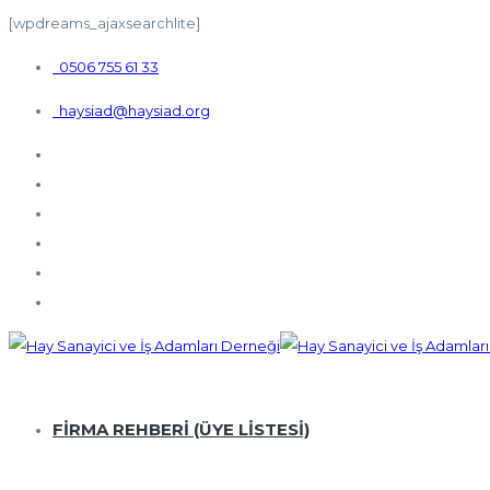
[wpdreams_ajaxsearchlite]
0506 755 61 33
haysiad@haysiad.org
FİRMA REHBERİ (ÜYE LISTESI)