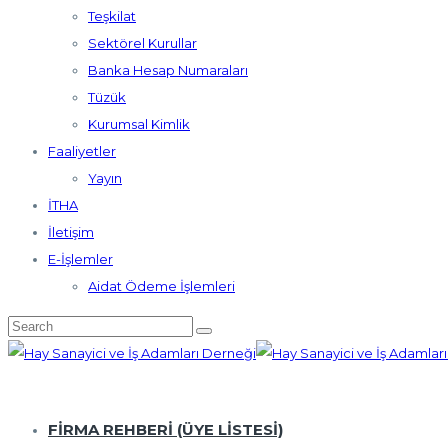
Teşkilat
Sektörel Kurullar
Banka Hesap Numaraları
Tüzük
Kurumsal Kimlik
Faaliyetler
Yayın
İTHA
İletişim
E-İşlemler
Aidat Ödeme İşlemleri
FİRMA REHBERİ (ÜYE LISTESI)