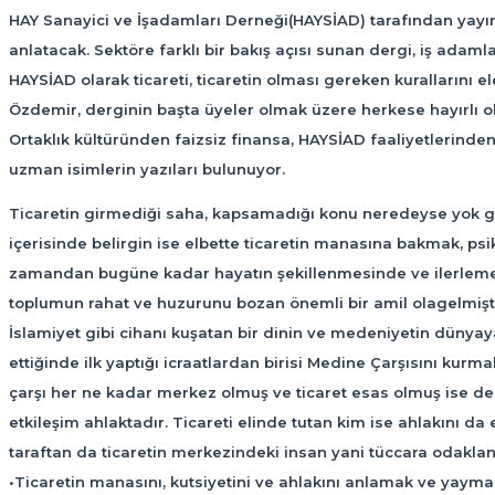
HAY Sanayici ve İşadamları Derneği(HAYSİAD) tarafından yayına
anlatacak. Sektöre farklı bir bakış açısı sunan dergi, iş adamla
HAYSİAD olarak ticareti, ticaretin olması gereken kurallarını 
Özdemir, derginin başta üyeler olmak üzere herkese hayırlı ol
Ortaklık kültüründen faizsiz finansa, HAYSİAD faaliyetlerind
uzman isimlerin yazıları bulunuyor.
Ticaretin girmediği saha, kapsamadığı konu neredeyse yok gibi
içerisinde belirgin ise elbette ticaretin manasına bakmak, psikol
zamandan bugüne kadar hayatın şekillenmesinde ve ilerlemesi
toplumun rahat ve huzurunu bozan önemli bir amil olagelmiştir
İslamiyet gibi cihanı kuşatan bir dinin ve medeniyetin dünyaya 
ettiğinde ilk yaptığı icraatlardan birisi Medine Çarşısını kur
çarşı her ne kadar merkez olmuş ve ticaret esas olmuş ise de
etkileşim ahlaktadır. Ticareti elinde tutan kim ise ahlakını da 
taraftan da ticaretin merkezindeki insan yani tüccara odakland
•Ticaretin manasını, kutsiyetini ve ahlakını anlamak ve yayma