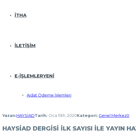
İTHA
İLETIŞIM
E-İŞLEMLER
YENI
Aidat Ödeme İşlemleri
Yazan:
HAYSİAD
Tarih:
Oca 15th, 2020
Kategori:
Genel Merkez
0
HAYSİAD DERGİSİ İLK SAYISI İLE YAYIN H